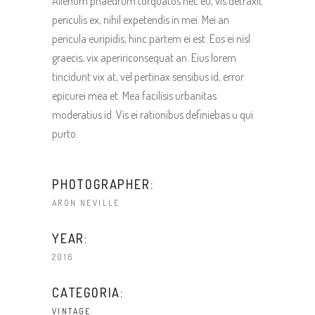
Alienum phaedrum torquatos nec eu, vis detraxit
periculis ex, nihil expetendis in mei. Mei an
pericula euripidis, hinc partem ei est. Eos ei nisl
graecis, vix apeririconsequat an. Eius lorem
tincidunt vix at, vel pertinax sensibus id, error
epicurei mea et. Mea facilisis urbanitas
moderatius id. Vis ei rationibus definiebas u qui
purto.
PHOTOGRAPHER:
ARON NEVILLE
YEAR:
2016
CATEGORIA:
VINTAGE