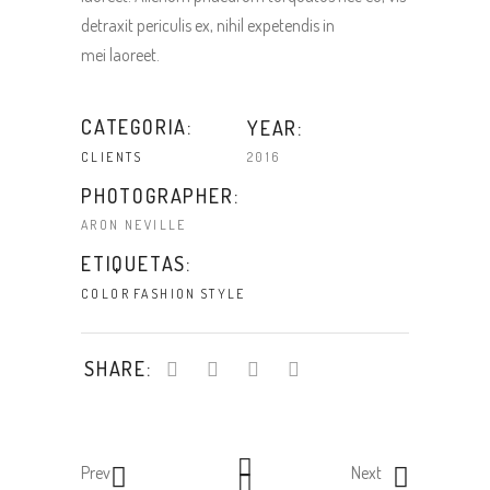
detraxit periculis ex, nihil expetendis in
mei laoreet.
CATEGORIA:
YEAR:
2016
CLIENTS
PHOTOGRAPHER:
ARON NEVILLE
ETIQUETAS:
COLOR
FASHION
STYLE
SHARE:
Prev
Next