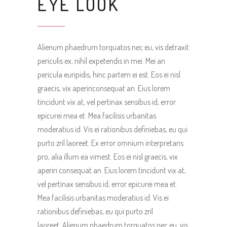
EYE LOOK
Alienum phaedrum torquatos nec eu, vis detraxit
periculis ex, nihil expetendis in mei. Mei an
pericula euripidis, hinc partem ei est. Eos ei nisl
graecis, vix apeririconsequat an. Eius lorem
tincidunt vix at, vel pertinax sensibus id, error
epicurei mea et. Mea facilisis urbanitas
moderatius id. Vis ei rationibus definiebas, eu qui
purto zril laoreet. Ex error omnium interpretaris
pro, alia illum ea vimest. Eos ei nisl graecis, vix
aperiri consequat an. Eius lorem tincidunt vix at,
vel pertinax sensibus id, error epicurei mea et.
Mea facilisis urbanitas moderatius id. Vis ei
rationibus definiebas, eu qui purto zril
laoreet. Alienum phaedrum torquatos nec eu, vis