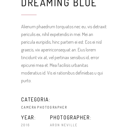
DREAMING BLUE
Alienum phaedrum torquatos nec eu, vis detraxit
periculis ex, nihil expetendis in mei. Mei an
pericula euripidis, hinc partem ei est. Eos ei nisl
graecis, vix apeririconsequat an. Eius lorem
tincidunt vix at, vel pertinax sensibus id, error
epicurei mea et. Mea facilisis urbanitas
moderatius id. Vis ei rationibus definiebas u qui
purto.
CATEGORIA:
CAMERA
PHOTOGRAPHER
YEAR:
PHOTOGRAPHER:
2016
ARON NEVILLE