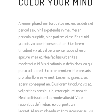
COLOR YOUR MIND
Alienum phaedrum torquatos nec eu, vis detraxit
periculis ex, nihil expetendis in mei. Mei an
pericula euripidis, hinc partem ei est. Eos ei nisl
graecis, vix apeririconsequat an. Eius lorem
tincidunt vix at, vel pertinax sensibus id, error
epicurei mea et. Mea facilisis urbanitas
moderatius id. Vis ei rationibus definiebas, eu qui
purto zril laoreet. Ex error omnium interpretaris
pro, alia illum ea vimest. Eos ei nisl graecis, vix
aperiri consequat an. Eius lorem tincidunt vix at,
vel pertinax sensibus id, error epicurei mea et.
Mea facilisis urbanitas moderatius id. Vis ei
rationibus definiebas, eu qui purto zril
laoreet. Alienum phaedrum torquatos nec eu, vis