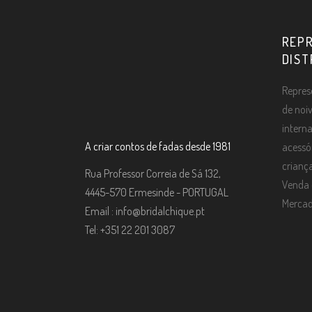
REP
DIST
Repres
de noi
intern
A criar contos de fadas desde 1981
acessó
criança
Rua Professor Correia de Sá 132,
Venda e
4445-570 Ermesinde - PORTUGAL
Mercad
Email :
info@bridalchique.pt
Tel: +351 22 201 3087