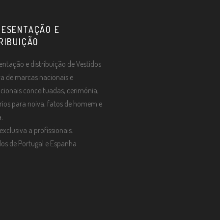
RESENTAÇÃO E
RIBUIÇÃO
entação e distribuição de Vestidos
va de marcas nacionais e
acionais conceituadas, cerimónia,
rios para noiva, fatos de homem e
.
xclusiva a profissionais.
os de Portugal e Espanha